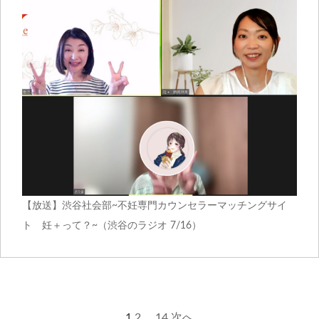
【放送】渋谷社会部~不妊専門カウンセラーマッチングサイ
ト 妊＋って？~（渋谷のラジオ 7/16）
1
2
…
14
次へ