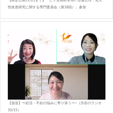
【限定公開11/21まで】「ヒト受精胚を用いる遺伝性・先天
性疾患研究に関する専門委員会（第18回）」参加
【放送】〜妊活・不妊の悩みに寄り添う〜~（渋谷のラジオ
10/15）