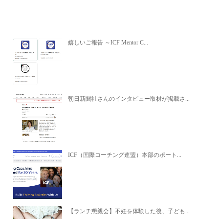
関連記事
嬉しいご報告 ～ICF Mentor C...
朝日新聞社さんのインタビュー取材が掲載さ...
ICF（国際コーチング連盟）本部のポート...
【ランチ懇親会】不妊を体験した後、子ども...