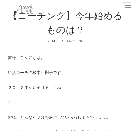
T
【コーチング】今年始める
ものは？
2013.01.05
COACHING
皆様、こんにちは。
妊活コーチの松本亜樹子です。
２０１３年が始まりましたね。
(^.^)
皆様、どんな年明けを過ごしていらっしゃるでしょう。