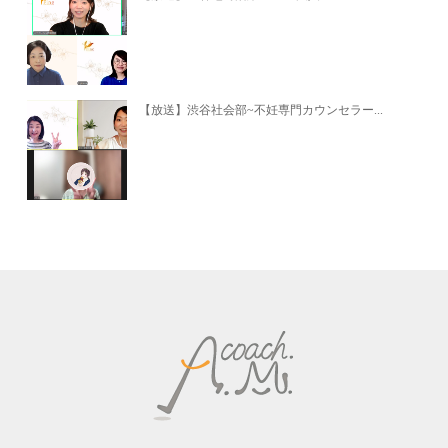
【放送】渋谷社会部~不妊専門カウンセラー...