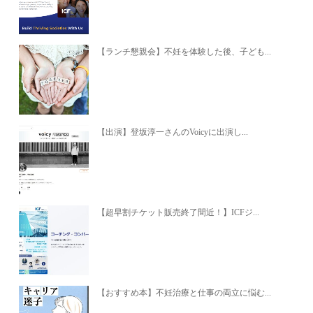
【ランチ懇親会】不妊を体験した後、子ども...
【出演】登坂淳一さんのVoicyに出演し...
【超早割チケット販売終了間近！】ICFジ...
【おすすめ本】不妊治療と仕事の両立に悩む...