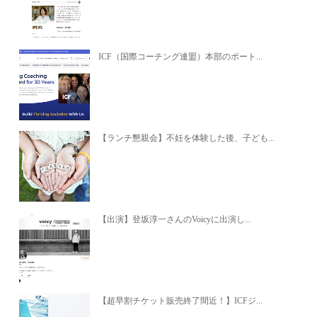
ICF（国際コーチング連盟）本部のポート...
【ランチ懇親会】不妊を体験した後、子ども...
【出演】登坂淳一さんのVoicyに出演し...
【超早割チケット販売終了間近！】ICFジ...