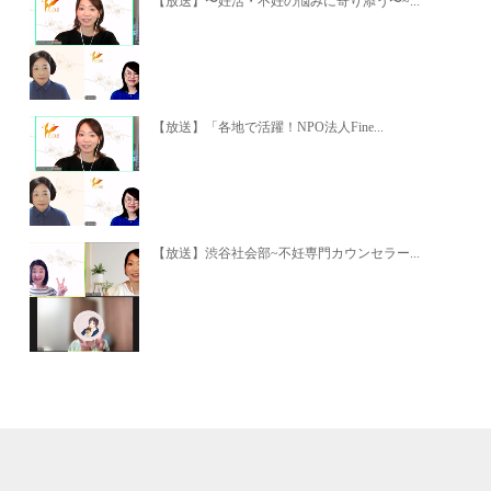
【放送】〜妊活・不妊の悩みに寄り添う〜~...
【放送】「各地で活躍！NPO法人Fine...
【放送】渋谷社会部~不妊専門カウンセラー...