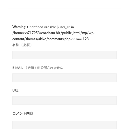
Warning
: Undefined variable $user_ID in
/home/xs717953/coacham.biz/public_html/wp/wp-
content/themes/akiko/comments.php
on line
123
名前
( 必須 )
E-MAIL
( 必須 ) ※ 公開されません
URL
コメント内容