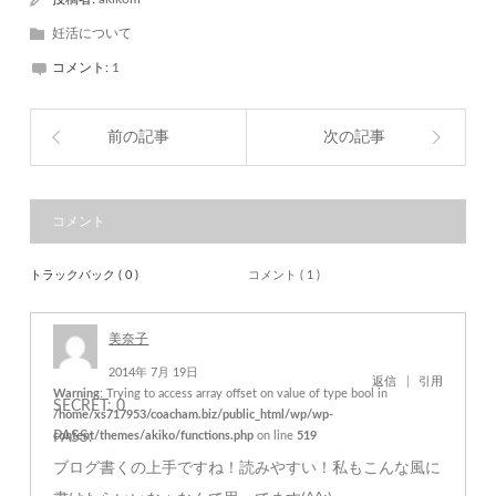
妊活について
コメント:
1
前の記事
次の記事
コメント
トラックバック ( 0 )
コメント ( 1 )
美奈子
2014年 7月 19日
返信
引用
Warning
: Trying to access array offset on value of type bool in
SECRET: 0
/home/xs717953/coacham.biz/public_html/wp/wp-
content/themes/akiko/functions.php
PASS:
on line
519
ブログ書くの上手ですね！読みやすい！私もこんな風に