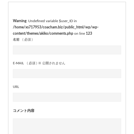
Warning
: Undefined variable $user_ID in
/home/xs717953/coacham.biz/public_html/wp/wp-
content/themes/akiko/comments.php
on line
123
名前
( 必須 )
E-MAIL
( 必須 ) ※ 公開されません
URL
コメント内容