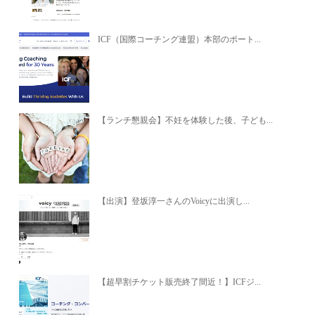
ICF（国際コーチング連盟）本部のポート...
【ランチ懇親会】不妊を体験した後、子ども...
【出演】登坂淳一さんのVoicyに出演し...
【超早割チケット販売終了間近！】ICFジ...