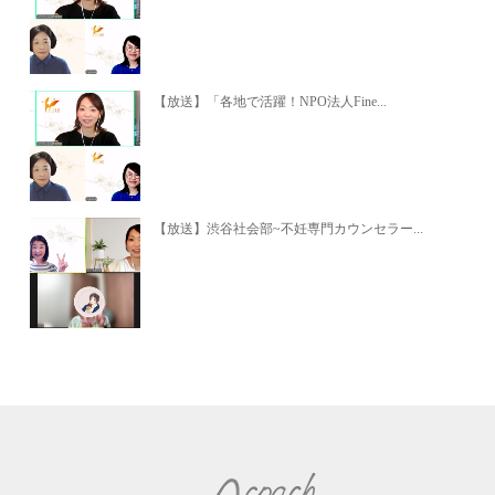
【放送】「各地で活躍！NPO法人Fine...
【放送】渋谷社会部~不妊専門カウンセラー...