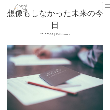
T
想像もしなかった未来の今
日
2015.03.28
Daily tweets