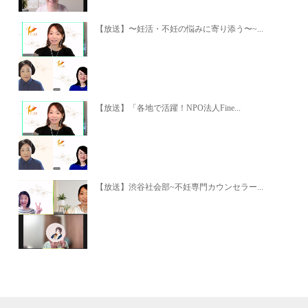
【放送】〜妊活・不妊の悩みに寄り添う〜~...
【放送】「各地で活躍！NPO法人Fine...
【放送】渋谷社会部~不妊専門カウンセラー...