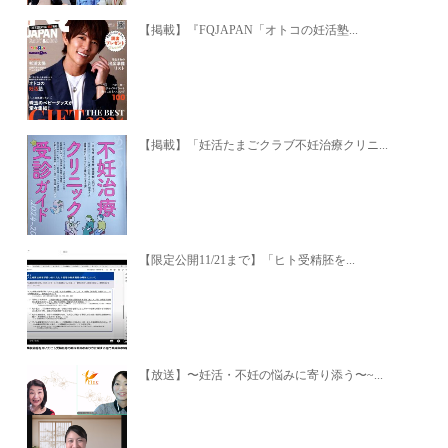
【掲載】『FQJAPAN「オトコの妊活塾...
【掲載】「妊活たまごクラブ不妊治療クリニ...
【限定公開11/21まで】「ヒト受精胚を...
【放送】〜妊活・不妊の悩みに寄り添う〜~...