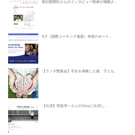
朝日新聞社さんのインタビュー取材が掲載さ...
ICF（国際コーチング連盟）本部のポート...
【ランチ懇親会】不妊を体験した後、子ども...
【出演】登坂淳一さんのVoicyに出演し...