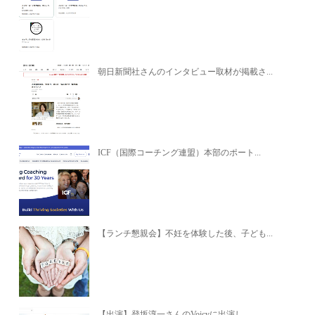
朝日新聞社さんのインタビュー取材が掲載さ...
ICF（国際コーチング連盟）本部のポート...
【ランチ懇親会】不妊を体験した後、子ども...
【出演】登坂淳一さんのVoicyに出演し...