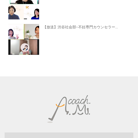
【放送】渋谷社会部~不妊専門カウンセラー...