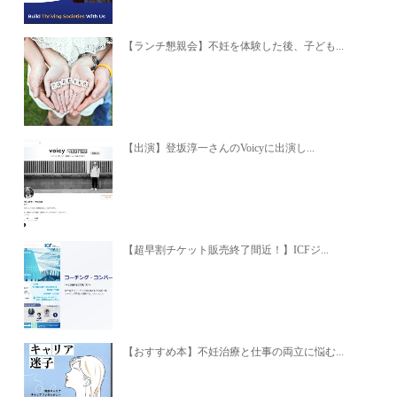
【ランチ懇親会】不妊を体験した後、子ども...
【出演】登坂淳一さんのVoicyに出演し...
【超早割チケット販売終了間近！】ICFジ...
【おすすめ本】不妊治療と仕事の両立に悩む...