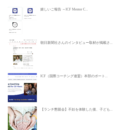
嬉しいご報告 ～ICF Mentor C...
朝日新聞社さんのインタビュー取材が掲載さ...
ICF（国際コーチング連盟）本部のポート...
【ランチ懇親会】不妊を体験した後、子ども...