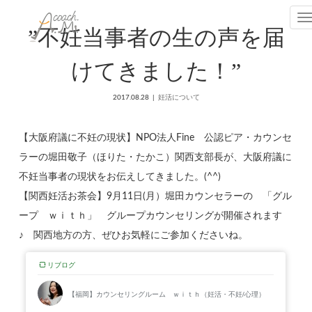
T
”不妊当事者の生の声を届
けてきました！”
2017.08.28
妊活について
【大阪府議に不妊の現状】NPO法人Fine 公認ピア・カウンセ
ラーの堀田敬子（ほりた・たかこ）関西支部長が、大阪府議に
不妊当事者の現状をお伝えしてきました。(^^)
【関西妊活お茶会】9月11日(月）堀田カウンセラーの 「グル
ープ ｗｉｔｈ」 グループカウンセリングが開催されます
♪ 関西地方の方、ぜひお気軽にご参加くださいね。