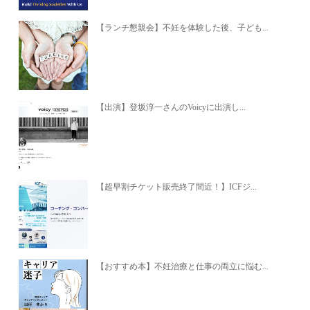
【ランチ懇親会】不妊を体験した後、子ども...
【出演】登坂淳一さんのVoicyに出演し...
【超早割チケット販売終了間近！】ICFジ...
【おすすめ本】不妊治療と仕事の両立に悩む...