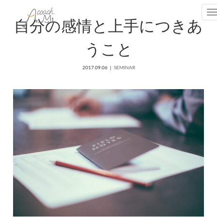
T
自分の感情と上手につきあ
うこと
2017.09.06
SEMINAR