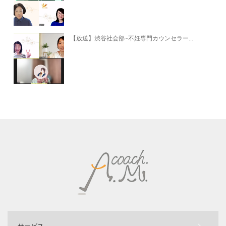
【放送】渋谷社会部~不妊専門カウンセラー...