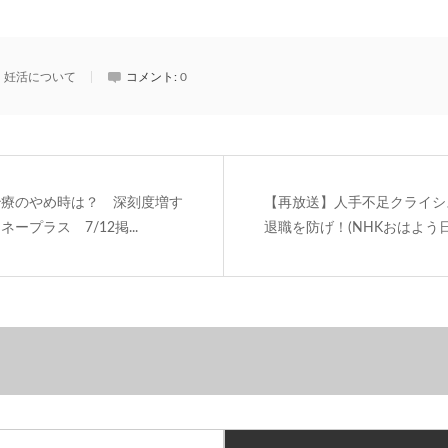
妊活について
コメント:
0
治療のやめ時は？ 深刻度増す
【再放送】人手不足クライシス
ープラス 7/12掲...
退職を防げ！(NHKおはよう日本: