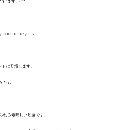
けます。(^^)
yuu.metro.tokyo.jp/
ベントに登壇します。
かたも、
られる素晴しい映画です。