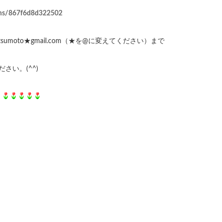
p/fms/867f6d8d322502
atsumoto★gmail.com（★を@に変えてください）まで
さい。(^^)