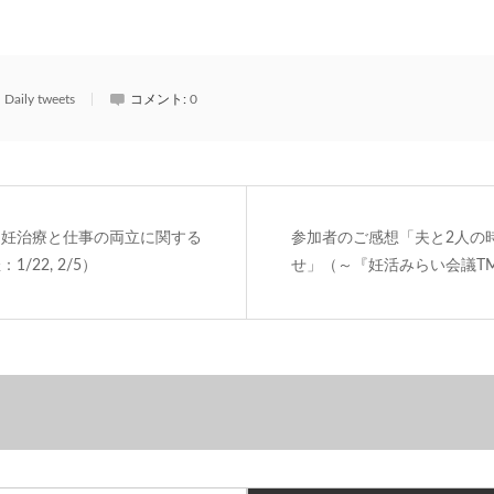
Daily tweets
コメント:
0
不妊治療と仕事の両立に関する
参加者のご感想「夫と2人の
/22, 2/5）
せ」（～『妊活みらい会議TM』