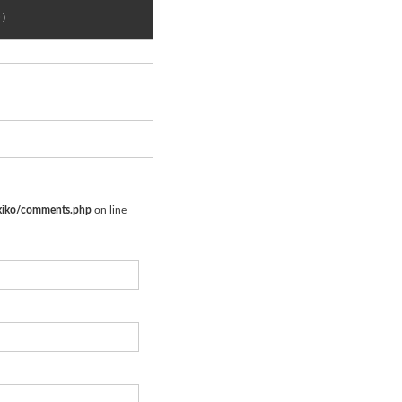
)
kiko/comments.php
on line