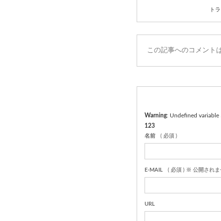
トラ
この記事へのコメント
Warning
: Undefined variable
123
名前
( 必須 )
E-MAIL
( 必須 ) ※ 公開され
URL