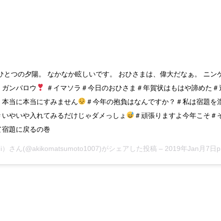
ひとつの夕陽。 なかなか眩しいです。 おひさまは、偉大だなぁ。 ニン
、ガンバロウ
＃イマソラ＃今日のおひさま＃年賀状はもはや諦めた＃
、本当に本当にすみません
＃今年の抱負はなんですか？＃私は宿題を
＃いやいや入れてみるだけじゃダメっしょ
＃頑張りますよ今年こそ＃
て宿題に戻るの巻
hi）
さん(@akikomatsumoto1007)がシェアした投稿 –
2019年Jan月7日pm11時28分PST