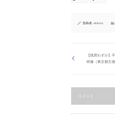
投稿者:
akikom
【残席わずか】
研修（東京都主催：1
コメント