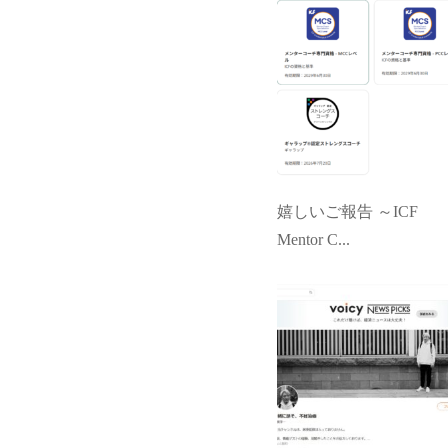
嬉しいご報告 ～ICF
Mentor C...