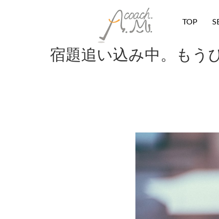
TOP
S
宿題追い込み中。もう