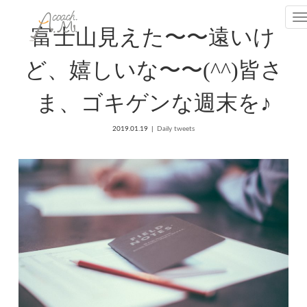
T
富士山見えた〜〜遠いけ
ど、嬉しいな〜〜(^^)皆さ
ま、ゴキゲンな週末を♪
2019.01.19
Daily tweets