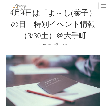
T
4月4日は「よ～し(養子）
の日」特別イベント情報
（3/30土）＠大手町
2019.03.16
妊活について