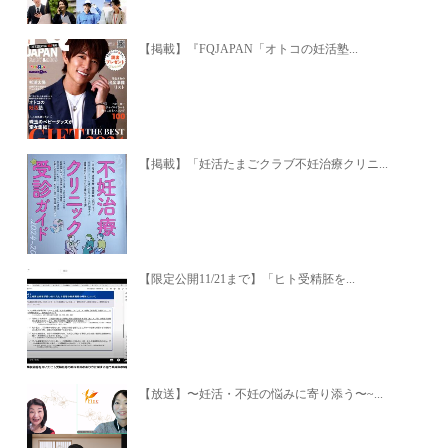
【掲載】『FQJAPAN「オトコの妊活塾...
【掲載】「妊活たまごクラブ不妊治療クリニ...
【限定公開11/21まで】「ヒト受精胚を...
【放送】〜妊活・不妊の悩みに寄り添う〜~...