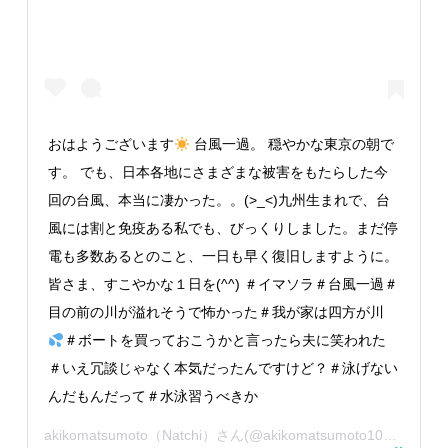
おはようございます
台風一過。 穏やかな東京の朝で
す。 でも、日本各地にさまざまな被害をもたらした今
回の台風、本当に凄かった。。(>_<)九州生まれで、台
風には割と免疫ある私でも、びっくりしました。まだ停
電も多数あるとのこと、一日も早く復旧しますように。
皆さま、すこやかな１日を(^^) ＃イマソラ＃台風一過＃
目の前の川が溢れそうで怖かった＃我が家は四方が川
＃ボートを買っておこうかと言ったら夫に笑われた
＃いえ冗談じゃなく本気だったんですけど？＃泳げない
んだもんだって＃水泳習うべきか
akikomatsumoto（Natchi）
さん(@akikomatsumoto1007)がシェアした投稿 –