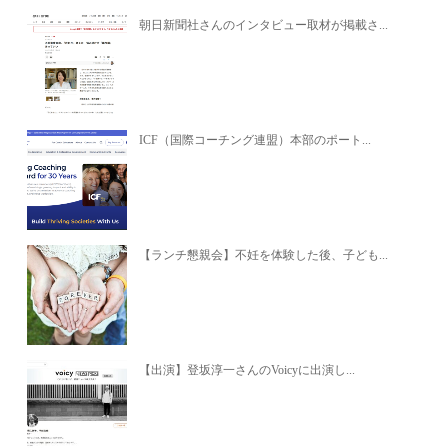
朝日新聞社さんのインタビュー取材が掲載さ...
ICF（国際コーチング連盟）本部のポート...
【ランチ懇親会】不妊を体験した後、子ども...
【出演】登坂淳一さんのVoicyに出演し...