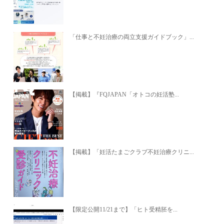
「仕事と不妊治療の両立支援ガイドブック」...
【掲載】『FQJAPAN「オトコの妊活塾...
【掲載】「妊活たまごクラブ不妊治療クリニ...
【限定公開11/21まで】「ヒト受精胚を...