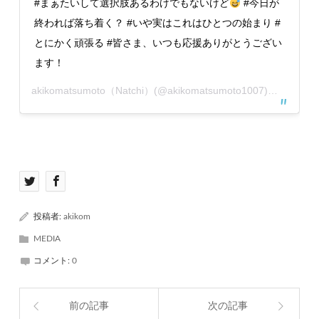
#まぁたいして選択肢あるわけでもないけど
#今日が
終われば落ち着く？ #いや実はこれはひとつの始まり #
とにかく頑張る #皆さま、いつも応援ありがとうござい
ます！
akikomatsumoto（Natchi）
(@akikomatsumoto1007)がシェアした投稿 –
投稿者:
akikom
MEDIA
コメント:
0
前の記事
次の記事