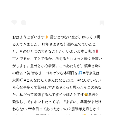
おはようございます
雲ひとつない空が、ゆっくり明
るんできました。 昨年さまざな計画を立てていたこ
と、そのひとつの大きなことが、いよいよ本日実現
丁とでるか、半とでるか、考えるとちょっと軽く身震い
がします。意外と小心者笑。このあたりが、慎重さ6位
の所以？笑 皆さま、ゴキゲンな木曜日を
#行き先は
永田町 #こんなにたくさんになるとは。 #なんかいろい
ろ心配事多くて緊張しすぎる #えっと思ったそこのあな
た、私だって緊張するんですイヤほんとです
意外と
緊張しぃですホントだってば。 #まずい、準備がまだ終
わらない ##今日ってあったかいの？服装考え直しか？