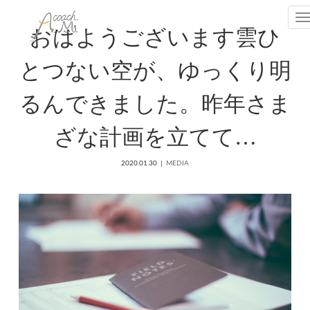
T
おはようございます雲ひ
とつない空が、ゆっくり明
るんできました。昨年さま
ざな計画を立てて…
2020.01.30
MEDIA