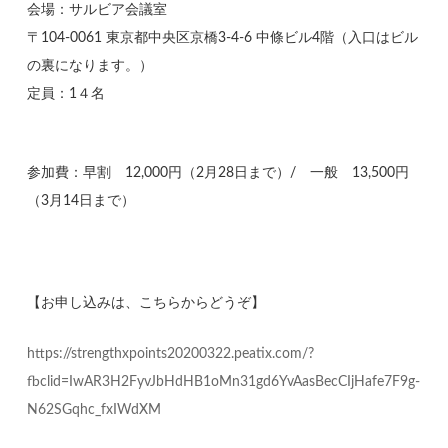
会場：サルビア会議室
〒104-0061 東京都中央区京橋3-4-6 中條ビル4階（入口はビル
の裏になります。）
定員：1４名
参加費：早割 12,000円（2月28日まで）/ 一般 13,500円
（3月14日まで）
【お申し込みは、こちらからどうぞ】
https://strengthxpoints20200322.peatix.com/?
fbclid=IwAR3H2FyvJbHdHB1oMn31gd6YvAasBecCIjHafe7F9g-
N62SGqhc_fxIWdXM