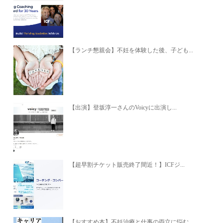
【ランチ懇親会】不妊を体験した後、子ども...
【出演】登坂淳一さんのVoicyに出演し...
【超早割チケット販売終了間近！】ICFジ...
【おすすめ本】不妊治療と仕事の両立に悩む...