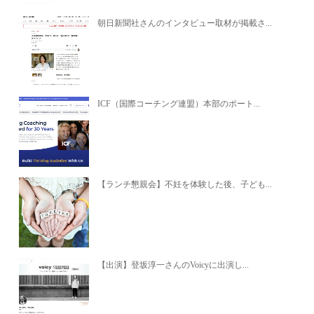
朝日新聞社さんのインタビュー取材が掲載さ...
ICF（国際コーチング連盟）本部のポート...
【ランチ懇親会】不妊を体験した後、子ども...
【出演】登坂淳一さんのVoicyに出演し...