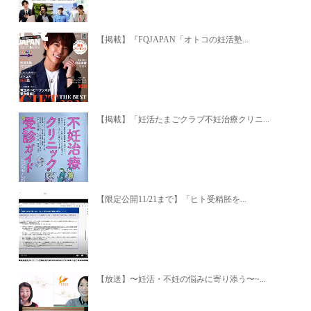
【掲載】『FQJAPAN「オトコの妊活塾...
【掲載】「妊活たまごクラブ不妊治療クリニ...
【限定公開11/21まで】「ヒト受精胚を...
【放送】〜妊活・不妊の悩みに寄り添う〜~...