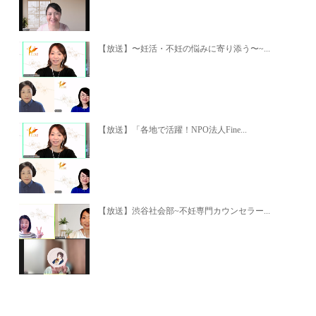
【放送】〜妊活・不妊の悩みに寄り添う〜~...
【放送】「各地で活躍！NPO法人Fine...
【放送】渋谷社会部~不妊専門カウンセラー...