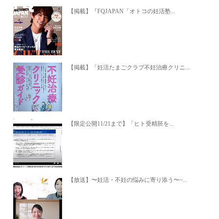
【掲載】『FQJAPAN「オトコの妊活塾...
【掲載】「妊活たまごクラブ不妊治療クリニ...
【限定公開11/21まで】「ヒト受精胚を...
【放送】〜妊活・不妊の悩みに寄り添う〜~...