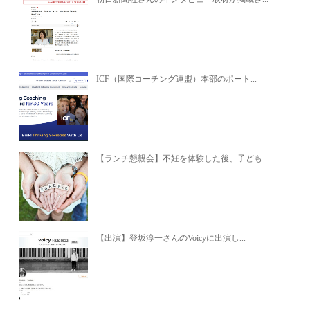
ICF（国際コーチング連盟）本部のポート...
【ランチ懇親会】不妊を体験した後、子ども...
【出演】登坂淳一さんのVoicyに出演し...