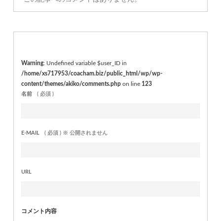
Warning
: Undefined variable $user_ID in
/home/xs717953/coacham.biz/public_html/wp/wp-
content/themes/akiko/comments.php
on line
123
名前
( 必須 )
E-MAIL
( 必須 ) ※ 公開されません
URL
コメント内容