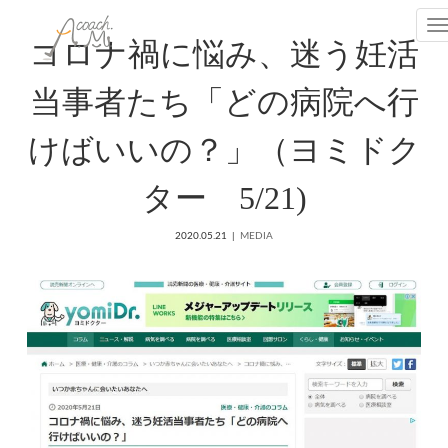
T
コロナ禍に悩み、迷う妊活
当事者たち「どの病院へ行
けばいいの？」（ヨミドク
ター 5/21)
2020.05.21
MEDIA