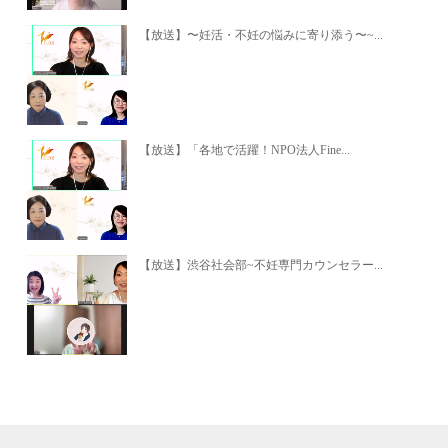
【放送】〜妊活・不妊の悩みに寄り添う〜~...
【放送】「各地で活躍！NPO法人Fine...
【放送】渋谷社会部~不妊専門カウンセラー...