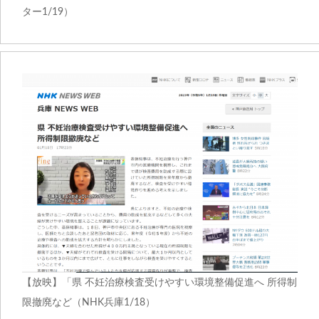
ター1/19）
【放映】「県 不妊治療検査受けやすい環境整備促進へ 所得制
限撤廃など（NHK兵庫1/18）