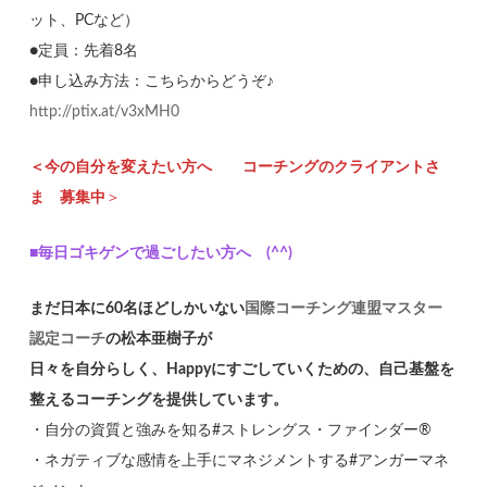
ット、PCなど）
●定員：先着8名
●申し込み方法：こちらからどうぞ♪
http://ptix.at/v3xMH0
＜今の自分を変えたい方へ コーチングのクライアントさ
ま 募集中
＞
■毎日ゴキゲンで過ごしたい方へ (^^)
まだ日本に60名ほどしかいない
国際コーチング連盟マスター
認定コーチ
の松本亜樹子が
日々を自分らしく、Happyにすごしていくための、自己基盤を
整えるコーチングを提供しています。
・自分の資質と強みを知る#ストレングス・ファインダー®
・ネガティブな感情を上手にマネジメントする#アンガーマネ