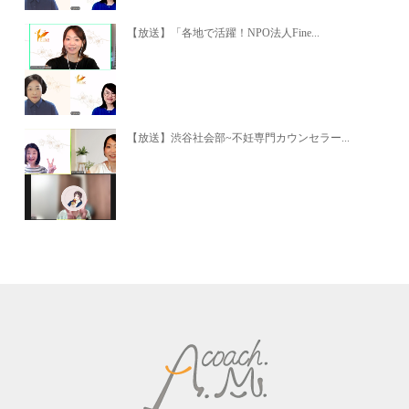
【放送】「各地で活躍！NPO法人Fine...
【放送】渋谷社会部~不妊専門カウンセラー...