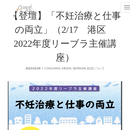
T
【登壇】「不妊治療と仕事
の両立」（2/17 港区
2022年度リーブラ主催講
座）
2023.02.09
COACHING
,
MEDIA
,
SEMINAR
,
妊活について