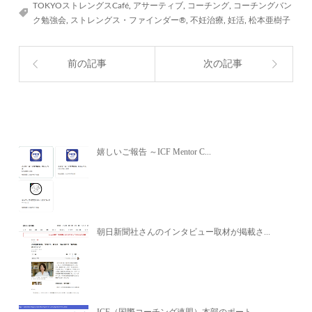
TOKYOストレングスCafé
,
アサーティブ
,
コーチング
,
コーチングバン
ク勉強会
,
ストレングス・ファインダー®
,
不妊治療
,
妊活
,
松本亜樹子
前の記事
次の記事
関連記事
嬉しいご報告 ～ICF Mentor C...
朝日新聞社さんのインタビュー取材が掲載さ...