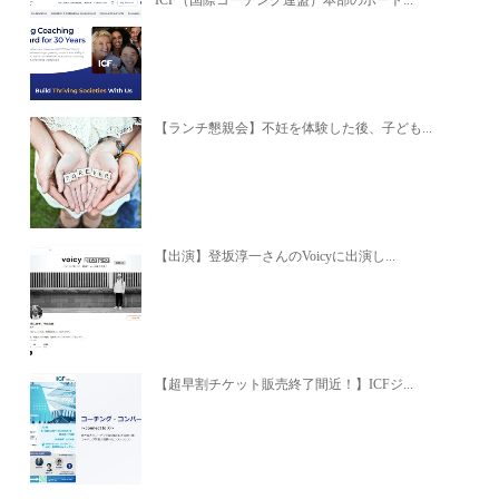
ICF（国際コーチング連盟）本部のポート...
【ランチ懇親会】不妊を体験した後、子ども...
【出演】登坂淳一さんのVoicyに出演し...
【超早割チケット販売終了間近！】ICFジ...