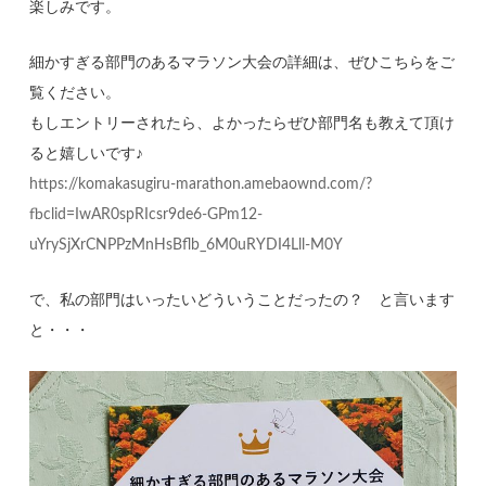
楽しみです。
細かすぎる部門のあるマラソン大会の詳細は、ぜひこちらをご
覧ください。
もしエントリーされたら、よかったらぜひ部門名も教えて頂け
ると嬉しいです♪
https://komakasugiru-marathon.amebaownd.com/?
fbclid=IwAR0spRIcsr9de6-GPm12-
uYrySjXrCNPPzMnHsBflb_6M0uRYDI4Lll-M0Y
で、私の部門はいったいどういうことだったの？ と言います
と・・・