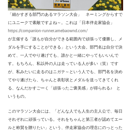
「細かすぎる部門のあるマラソン大会」 ネーミングからすで
にユニークで素敵ですよね～。これは「日本伴走家協会」
https://companion-runner.amebaownd.com/
が主催する「誰もが自分ができる範囲内で頑張って優勝し、メ
ダルを手にすることができる」という大会。部門名は自分で決
めて、一人でやり遂げても、誰かと一緒にやってもいいんで
す。もちろん、私以外の人は走っている人が多い（笑）です
が、私みたいに走るのはニガテ～という人でも、部門名を決め
てやり遂げたら、ちゃんと表彰状とメダルを送ってきてくれ
る、なんだかすごーく「頑張ったご褒美感」が得られる♪ と
いうもの。
このマラソン大会には、「どんな人でも人生の主人公で、毎日
それぞれに頑張っている。それをちゃんと第三者が認めてエー
ルと称賛を贈りたい」という、伴走家協会の理念にのっとった