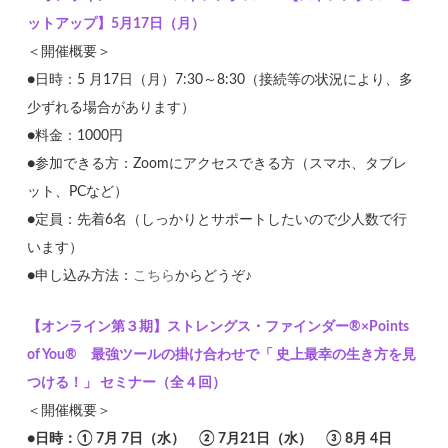
ットアップ】5月17日（月）
＜開催概要＞
●日時：5 月17日（月）7:30～8:30（接続等の状況により、多
少ずれる場合があります）
●料金：1000円
●参加できる方：Zoomにアクセスできる方（スマホ、タブレ
ット、PCなど）
●定員：先着6名（しっかりとサポートしたいので少人数で行
います）
●申し込み方法：
こちら
からどうぞ♪
【オンライン第３期】ストレングス・ファインダー®×Points
of You® 最強ツールの掛け合わせで「 史上最幸の生き方を見
つける！」 セミナー（全４回）
＜開催概要＞
●
日時：① 7月 7日（水） ② 7月21日（水） ③ 8月 4日