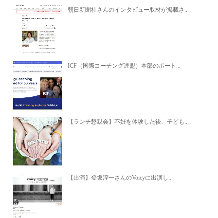
朝日新聞社さんのインタビュー取材が掲載さ...
ICF（国際コーチング連盟）本部のポート...
【ランチ懇親会】不妊を体験した後、子ども...
【出演】登坂淳一さんのVoicyに出演し...