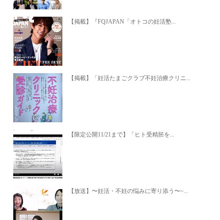
【掲載】『FQJAPAN「オトコの妊活塾...
【掲載】「妊活たまごクラブ不妊治療クリニ...
【限定公開11/21まで】「ヒト受精胚を...
【放送】〜妊活・不妊の悩みに寄り添う〜~...