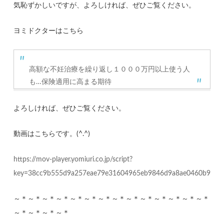
気恥ずかしいですが、よろしければ、ぜひご覧ください。
ヨミドクターはこちら
高額な不妊治療を繰り返し１０００万円以上使う人
も…保険適用に高まる期待
よろしければ、ぜひご覧ください。
動画はこちらです。(^.^)
https://mov-player.yomiuri.co.jp/script?
key=38cc9b555d9a257eae79e31604965eb9846d9a8ae0460b98eb
～＊～＊～＊～＊～＊～＊～＊～＊～＊～＊～＊～＊～＊～＊
～＊～＊～＊～＊