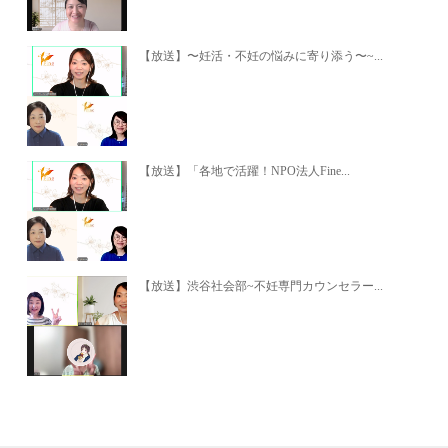
【放送】〜妊活・不妊の悩みに寄り添う〜~...
【放送】「各地で活躍！NPO法人Fine...
【放送】渋谷社会部~不妊専門カウンセラー...