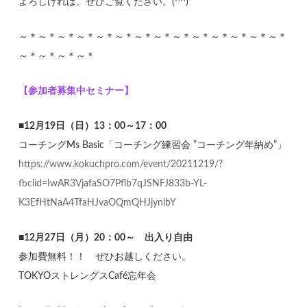
よろしければ、ぜひご覧ください。(^^)
～＊～＊～＊～＊～＊～＊～＊～＊～＊～＊～＊～＊～＊～＊
～＊～＊～＊～＊
【参加者募集中セミナー】
■12月19日（日）13：00～17：00
コーチングMs Basic「コーチング練習会 ”コーチング年納め”」
https://www.kokuchpro.com/event/20211219/?
fbclid=IwAR3VjafaSO7Pflb7qJSNFJ833b-YL-
K3EfHtNaA4TfaHJvaOQmQHJjynibY
■12月27日（月）20：00～ 出入り自由
参加費無料！！ ぜひお越しください。
TOKYOストレングスCafé忘年会