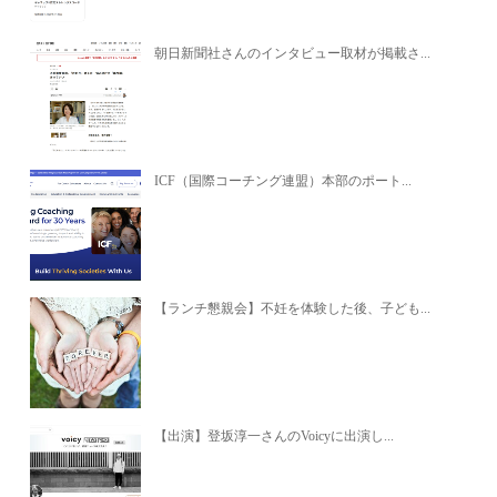
朝日新聞社さんのインタビュー取材が掲載さ...
ICF（国際コーチング連盟）本部のポート...
【ランチ懇親会】不妊を体験した後、子ども...
【出演】登坂淳一さんのVoicyに出演し...