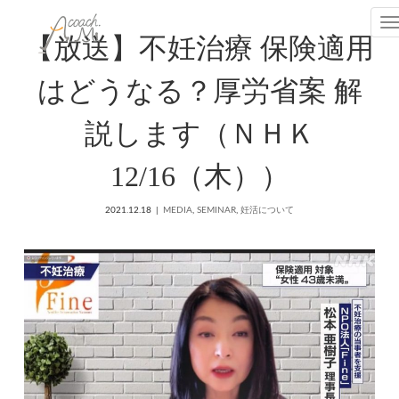
T
【放送】不妊治療 保険適用
はどうなる？厚労省案 解
説します（ＮＨＫ
12/16（木））
2021.12.18
MEDIA
,
SEMINAR
,
妊活について