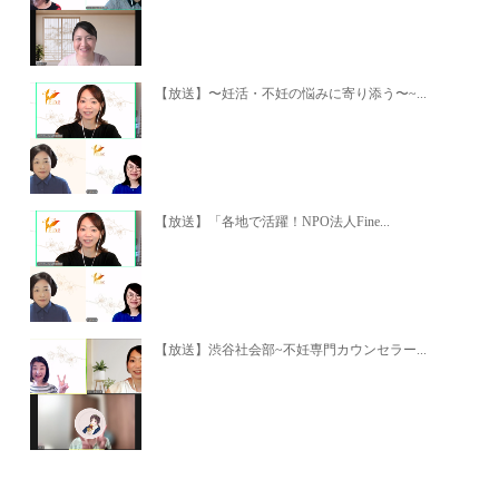
【放送】〜妊活・不妊の悩みに寄り添う〜~...
【放送】「各地で活躍！NPO法人Fine...
【放送】渋谷社会部~不妊専門カウンセラー...