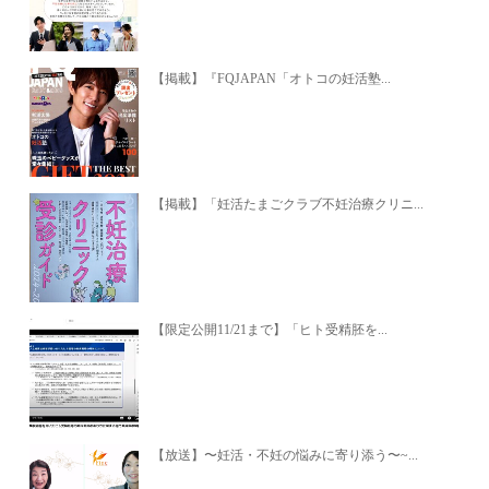
【掲載】『FQJAPAN「オトコの妊活塾...
【掲載】「妊活たまごクラブ不妊治療クリニ...
【限定公開11/21まで】「ヒト受精胚を...
【放送】〜妊活・不妊の悩みに寄り添う〜~...