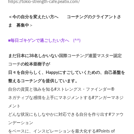
https://tokio-strength-cafe.peatix.com/
＜今の自分を変えたい方へ コーチングのクライアントさ
ま 募集中
＞
■毎日ゴキゲンで過ごしたい方へ (^^)
まだ日本に38名しかいない
国際コーチング連盟マスター認定
コーチ
の松本亜樹子が
日々を自分らしく、Happyにすごしていくための、自己基盤を
整えるコーチングを提供しています。
自分の資質と強みを知る#ストレングス・ファインダー®
ネガティブな感情を上手にマネジメントする#アンガーマネジ
メント
どんな状況にもしなやかに対応できる自分を作り出す#ファウ
ンデーション
をベースに、インスピレーションを最大化する#Points of