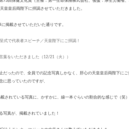
第73回保健文化賞（主催：第一生命保険株式会社、後援：厚生労働省
、天皇皇后両陛下に拝謁させていただきました。
事に掲載させていただいた通りです。
贈呈式で代表者スピーチ／天皇陛下にご拝謁！
葉をいただきました（12/21（火））
止だったので、全員での記念写真しかなく、肝心の天皇皇后両陛下にご
念に思っていたのですが、
掲載されている写真に、かすかに、線一本ぐらいの割合的な感じで（笑
る写真が、掲載されていました！