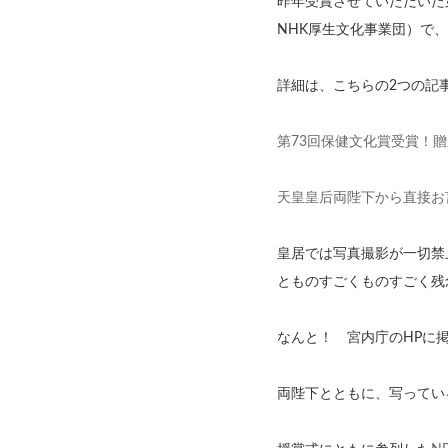
昨年受賞させていただいた
NHK厚生文化事業団）で
詳細は、こちらの2つの記
第73回保健文化賞受賞！
天皇皇后両陛下から直接お言
皇居では写真撮影が一切禁
とものすごくものすごく残
なんと！ 宮内庁のHPに
両陛下とともに、写ってい