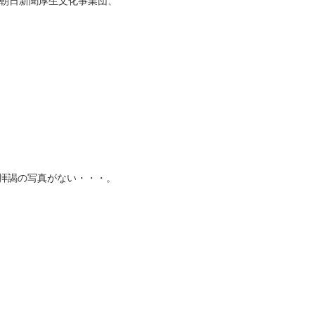
、朝日新聞厚生文化事業団、
拝謁の写真がない・・・。
）