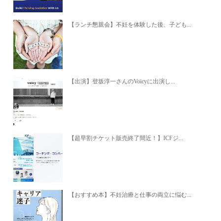
【ランチ懇親会】不妊を体験した後、子ども...
【出演】登坂淳一さんのVoicyに出演し...
【超早割チケット販売終了間近！】ICFジ...
【おすすめ本】不妊治療と仕事の両立に悩む...