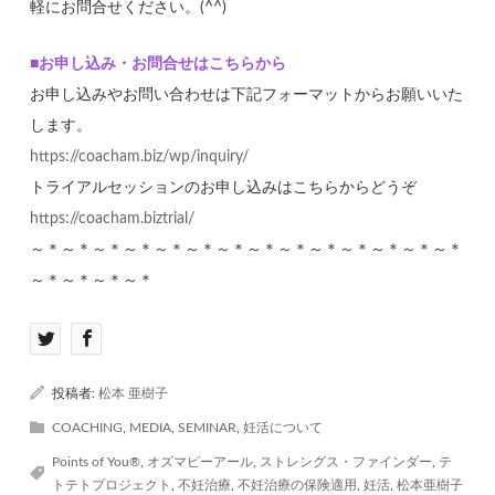
軽にお問合せください。(^^)
■お申し込み・お問合せはこちらから
お申し込みやお問い合わせは下記フォーマットからお願いいた
します。
https://coacham.biz/wp/inquiry/
トライアルセッションのお申し込みはこちらからどうぞ
https://coacham.biztrial/
～＊～＊～＊～＊～＊～＊～＊～＊～＊～＊～＊～＊～＊～＊
～＊～＊～＊～＊
投稿者:
松本 亜樹子
COACHING
,
MEDIA
,
SEMINAR
,
妊活について
Points of You®
,
オズマピーアール
,
ストレングス・ファインダー
,
テ
トテトプロジェクト
,
不妊治療
,
不妊治療の保険適用
,
妊活
,
松本亜樹子