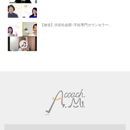
【放送】渋谷社会部~不妊専門カウンセラー...