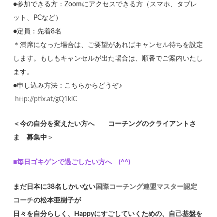
●参加できる方：Zoomにアクセスできる方（スマホ、タブレ
ット、PCなど）
●定員：先着8名
＊満席になった場合は、ご要望があればキャンセル待ちを設定
します。もしもキャンセルが出た場合は、順番でご案内いたし
ます。
●申し込み方法：こちらからどうぞ♪
http://ptix.at/gQ1klC
＜今の自分を変えたい方へ コーチングのクライアントさ
ま 募集中
＞
■毎日ゴキゲンで過ごしたい方へ (^^)
まだ日本に38名しかいない
国際コーチング連盟マスター認定
コーチ
の松本亜樹子が
日々を自分らしく、Happyにすごしていくための、自己基盤を