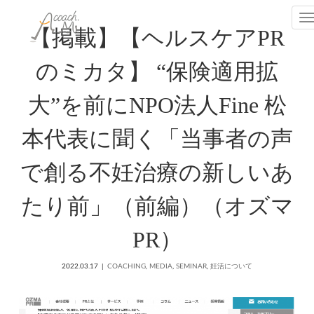
T
【掲載】【ヘルスケアPR
のミカタ】 “保険適用拡
大”を前にNPO法人Fine 松
本代表に聞く「当事者の声
で創る不妊治療の新しいあ
たり前」（前編）（オズマ
PR）
2022.03.17
COACHING
,
MEDIA
,
SEMINAR
,
妊活について